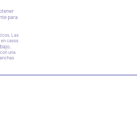
obtener
nte para
ticos. Las
, en casos
bajo.
a con una
manchas