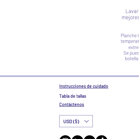
Lavar 
mejores
Planche l
temperat
extre
Se puede
botell
Instrucciones de cuidado
Tabla de tallas
Contáctenos
USD ($)