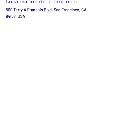
Localisation de la propriété
500 Terry A Francois Blvd, San Francisco, CA
94158, USA
Contacter l'agent
Marcus Harris
123-456-7890