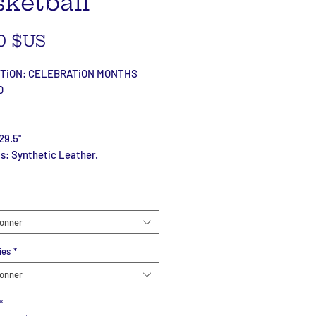
sketball
Prix
0 $US
TiON: CELEBRATiON MONTHS
O
29.5''
s: Synthetic Leather.
ionner
ies
*
ionner
*