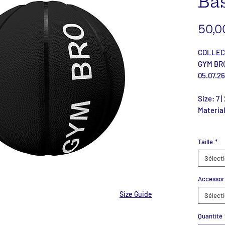
Ba
50,0
COLLEC
GYM BR
05.07.26
Size: 7 | 
Material
Taille
*
Sélect
Accessor
Size Guide
Sélect
Quantité